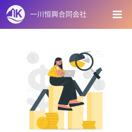
跳
至
一川恒興合同会社
Main
内
容
Menu